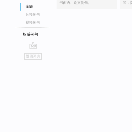
书面语、论文例句。
等，
全部
音频例句
视频例句
权威例句
go
返回词典
top