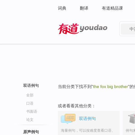
词典
翻译
有道精品课
中
有道 - 网易旗下搜索
双语例句
当前分类下找不到"
the fox big brother
"
全部
口语
或者看看其他分类：
书面语
双语例句
论文
海量例句，可以按难度查看口语、
例句
原声例句