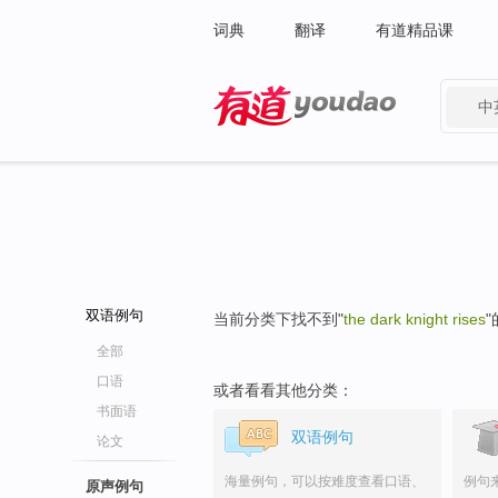
词典
翻译
有道精品课
中
有道 - 网易旗下搜索
双语例句
当前分类下找不到"
the dark knight rises
全部
口语
或者看看其他分类：
书面语
双语例句
论文
海量例句，可以按难度查看口语、
例句
原声例句