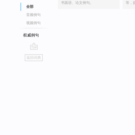
书面语、论文例句。
等，
全部
音频例句
视频例句
权威例句
go
返回词典
top