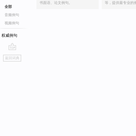
书面语、论文例句。
等，提供最专业的
全部
音频例句
视频例句
权威例句
go
返回词典
top