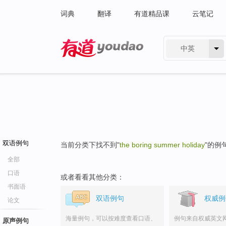
词典
翻译
有道精品课
云笔记
中英
有道 - 网易旗下搜索
双语例句
当前分类下找不到"
the boring summer holiday
"的例
全部
口语
或者看看其他分类：
书面语
双语例句
权威例
论文
海量例句，可以按难度查看口语、
例句来自权威英文
原声例句