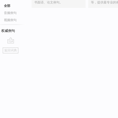
书面语、论文例句。
等，提供最专业的
全部
音频例句
视频例句
权威例句
go
返回词典
top