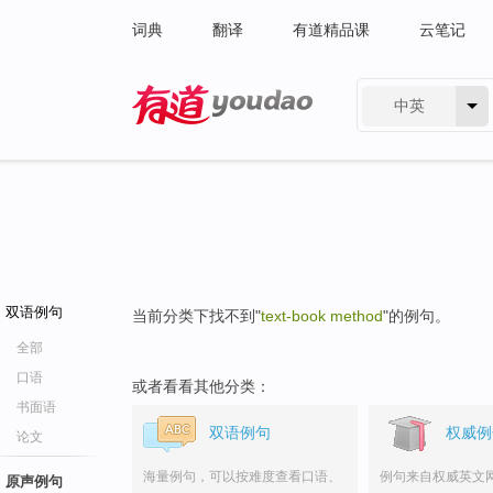
词典
翻译
有道精品课
云笔记
中英
有道 - 网易旗下搜索
双语例句
当前分类下找不到"
text-book method
"的例句。
全部
口语
或者看看其他分类：
书面语
双语例句
权威例
论文
海量例句，可以按难度查看口语、
例句来自权威英文
原声例句