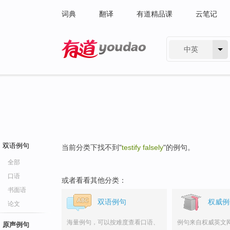
词典
翻译
有道精品课
云笔记
中英
有道 - 网易旗下搜索
双语例句
当前分类下找不到"
testify falsely
"的例句。
全部
口语
或者看看其他分类：
书面语
双语例句
权威例
论文
海量例句，可以按难度查看口语、
例句来自权威英文
原声例句