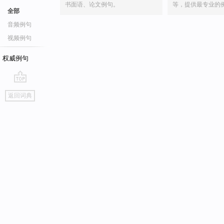
书面语、论文例句。
等，提供最专业的
全部
音频例句
视频例句
权威例句
go
返回词典
top