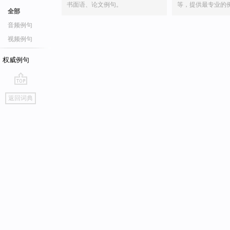
书面语、论文例句。
等，提供最专业的
全部
音频例句
视频例句
权威例句
go
返回词典
top