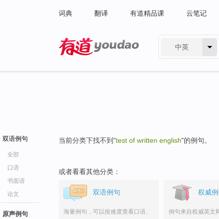
词典
翻译
有道精品课
云笔记
中英
有道 - 网易旗下搜索
双语例句
当前分类下找不到"
test of written english
"的例句。
全部
口语
或者看看其他分类：
书面语
双语例句
权威例
论文
海量例句，可以按难度查看口语、
例句来自权威英文
原声例句