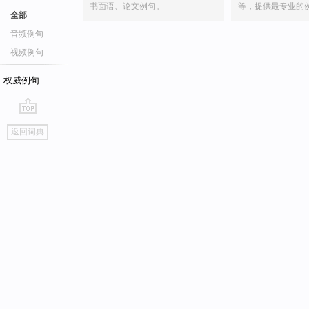
书面语、论文例句。
等，提供最专业的
全部
音频例句
视频例句
权威例句
go
返回词典
top