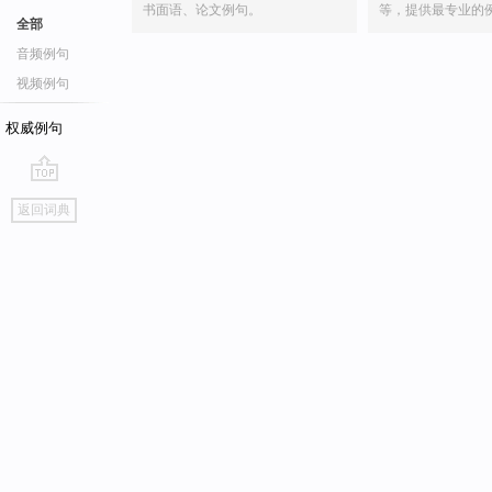
书面语、论文例句。
等，提供最专业的
全部
音频例句
视频例句
权威例句
go
返回词典
top