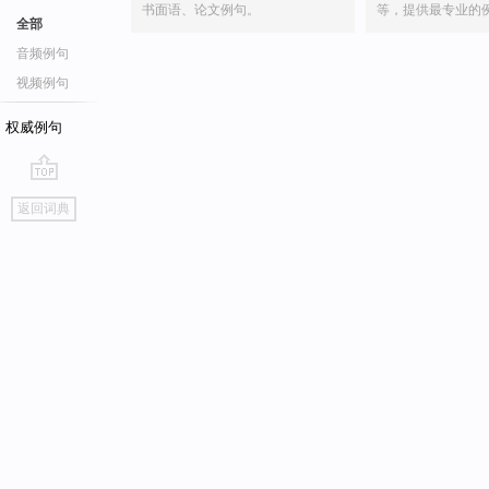
书面语、论文例句。
等，提供最专业的
全部
音频例句
视频例句
权威例句
go
返回词典
top