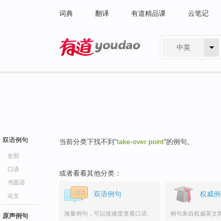
词典
翻译
有道精品课
云笔记
中英
有道 - 网易旗下搜索
双语例句
当前分类下找不到"
take-over point
"的例句。
全部
口语
或者看看其他分类：
书面语
双语例句
权威例
论文
海量例句，可以按难度查看口语、
例句来自权威英文
原声例句