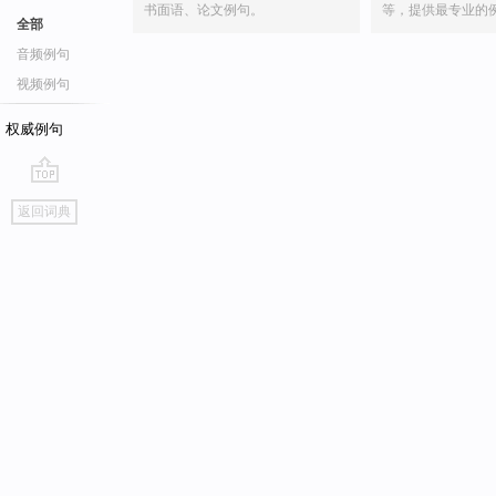
书面语、论文例句。
等，提供最专业的
全部
音频例句
视频例句
权威例句
go
返回词典
top