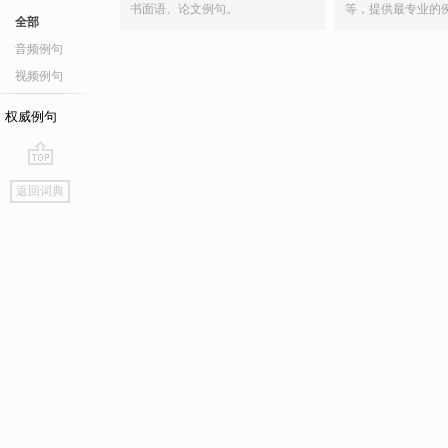
书面语、论文例句。
等，提供最专业的
全部
音频例句
视频例句
权威例句
go
返回词典
top