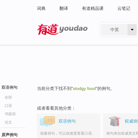
词典
翻译
有道精品课
云笔记
中英
有道 - 网易旗下搜索
双语例句
当前分类下找不到"
stodgy food
"的例句。
全部
口语
或者看看其他分类：
书面语
双语例句
权威例
论文
海量例句，可以按难度查看口语、
例句来自权威英文
原声例句