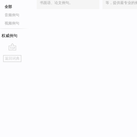
书面语、论文例句。
等，提供最专业的
全部
音频例句
视频例句
权威例句
go
返回词典
top