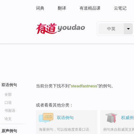
词典
翻译
有道精品课
云笔记
中英
有道 - 网易旗下搜索
双语例句
当前分类下找不到"
steadfastness
"的例句。
全部
口语
或者看看其他分类：
书面语
双语例句
权威例
论文
海量例句，可以按难度查看口语、
例句来自权威英文
原声例句