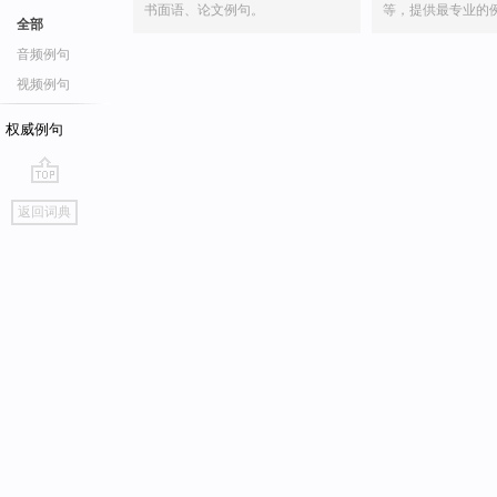
书面语、论文例句。
等，提供最专业的
全部
音频例句
视频例句
权威例句
go
返回词典
top