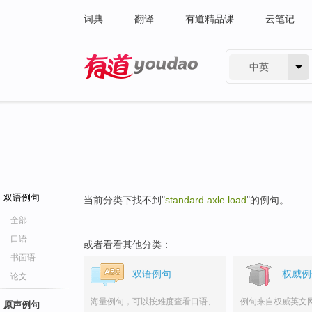
词典
翻译
有道精品课
云笔记
中英
有道 - 网易旗下搜索
双语例句
当前分类下找不到"
standard axle load
"的例句。
全部
口语
或者看看其他分类：
书面语
双语例句
权威例
论文
海量例句，可以按难度查看口语、
例句来自权威英文
原声例句