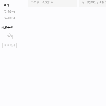
书面语、论文例句。
等，提供最专业的
全部
音频例句
视频例句
权威例句
go
返回词典
top