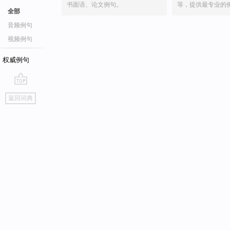
书面语、论文例句。
等，提供最专业的
全部
音频例句
视频例句
权威例句
go
返回词典
top