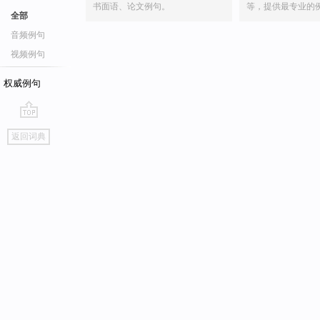
书面语、论文例句。
等，提供最专业的
全部
音频例句
视频例句
权威例句
go
返回词典
top