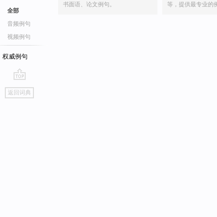
书面语、论文例句。
等，提供最专业的
全部
音频例句
视频例句
权威例句
go
返回词典
top