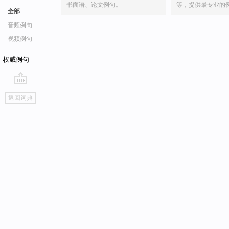
书面语、论文例句。
等，提供最专业的
全部
音频例句
视频例句
权威例句
go
返回词典
top