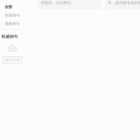
书面语、论文例句。
等，提供最专业的
全部
音频例句
视频例句
权威例句
go
返回词典
top