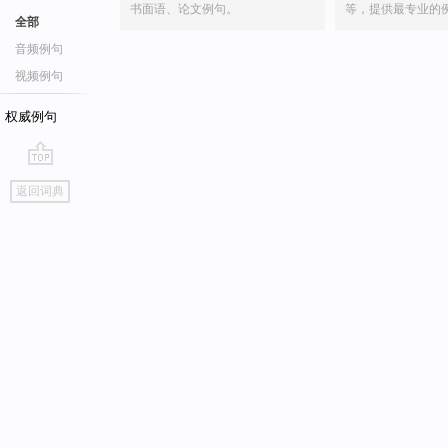
书面语、论文例句。
等，提供最专业的
全部
音频例句
视频例句
权威例句
go
返回词典
top