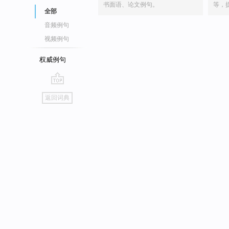
书面语、论文例句。
等，
全部
音频例句
视频例句
权威例句
go
返回词典
top