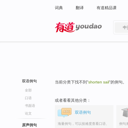
词典
翻译
有道精品课
中
有道 - 网易旗下搜索
双语例句
当前分类下找不到"
shorten sail
"的例句。
全部
口语
或者看看其他分类：
书面语
双语例句
论文
海量例句，可以按难度查看口语、
例句
原声例句