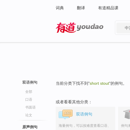
词典
翻译
有道精品课
中
有道 - 网易旗下搜索
双语例句
当前分类下找不到"
short stout
"的例句。
全部
口语
或者看看其他分类：
书面语
双语例句
论文
海量例句，可以按难度查看口语、
例句
原声例句