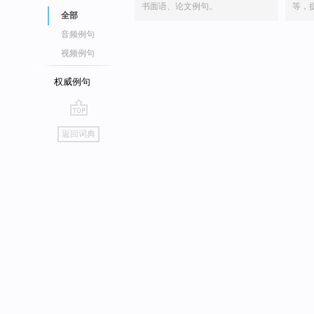
书面语、论文例句。
等，
全部
音频例句
视频例句
权威例句
go
返回词典
top