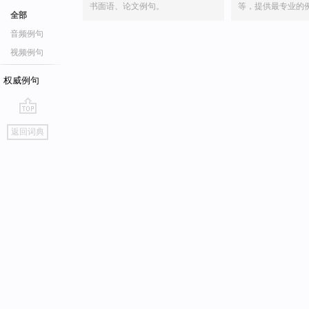
书面语、论文例句。
等，提供最专业的
全部
音频例句
视频例句
权威例句
go
返回词典
top