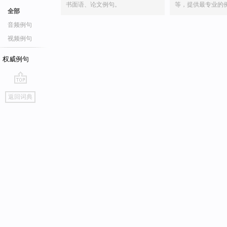
书面语、论文例句。
等，提供最专业的
全部
音频例句
视频例句
权威例句
go
返回词典
top