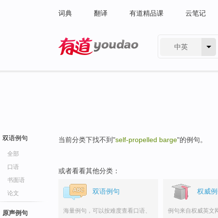
词典
翻译
有道精品课
云笔记
中英
有道 - 网易旗下搜索
双语例句
当前分类下找不到"
self-propelled barge
"的例句。
全部
口语
或者看看其他分类：
书面语
双语例句
权威例
论文
海量例句，可以按难度查看口语、
例句来自权威英文
原声例句