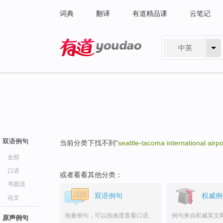
词典
翻译
有道精品课
云笔记
中英
有道 - 网易旗下搜索
双语例句
当前分类下找不到"
seattle-tacoma international airpo
全部
口语
或者看看其他分类：
书面语
双语例句
权威例
论文
海量例句，可以按难度查看口语、
例句来自权威英文
原声例句