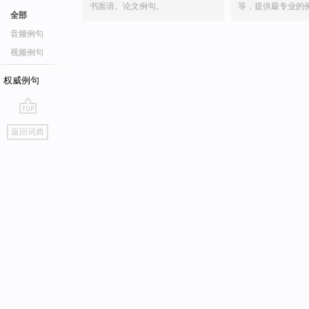
书面语、论文例句。
等，提供最专业的
全部
音频例句
视频例句
权威例句
go
返回词典
top