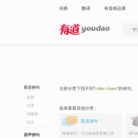
词典
翻译
有道精品课
中
有道 - 网易旗下搜索
双语例句
当前分类下找不到"
roller chain
"的例句。
全部
口语
或者看看其他分类：
书面语
双语例句
论文
海量例句，可以按难度查看口语、
例句
原声例句