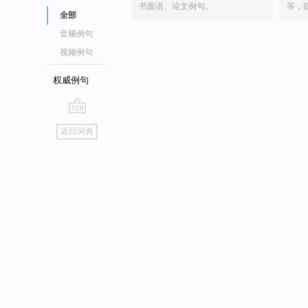
书面语、论文例句。
等，
全部
音频例句
视频例句
权威例句
go
返回词典
top