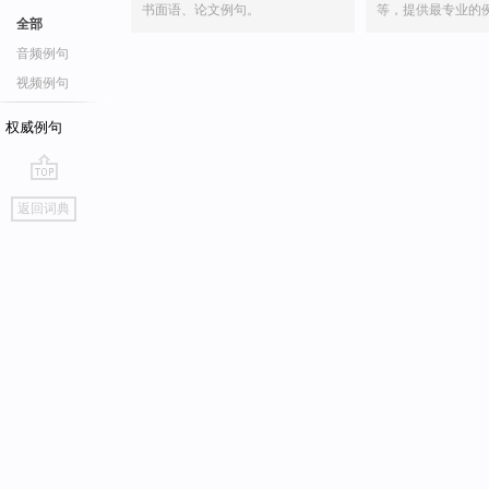
书面语、论文例句。
等，提供最专业的
全部
音频例句
视频例句
权威例句
go
返回词典
top