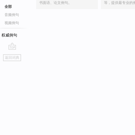
书面语、论文例句。
等，提供最专业的
全部
音频例句
视频例句
权威例句
go
返回词典
top