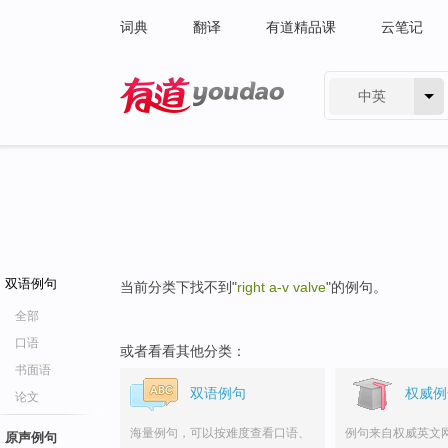
词典
翻译
有道精品课
云笔记
中英
有道 - 网易旗下搜索
双语例句
当前分类下找不到"
right a-v valve
"的例句。
全部
口语
或者看看其他分类：
书面语
双语例句
权威例
论文
海量例句，可以按难度查看口语、
例句来自权威英文
原声例句