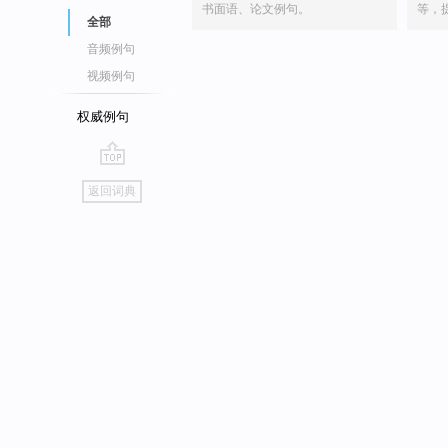
书面语、论文例句。
等，
全部
音频例句
视频例句
权威例句
go
返回词典
top