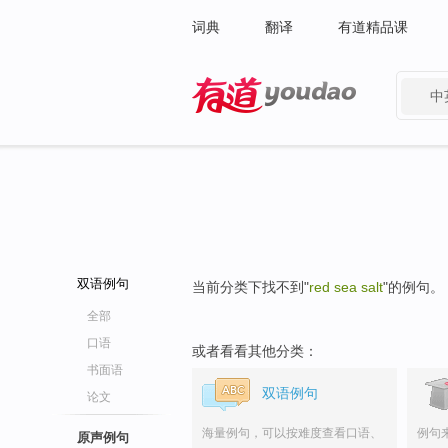
词典
翻译
有道精品课
中
有道 - 网易旗下搜索
双语例句
当前分类下找不到"
red sea salt
"的例句。
全部
口语
或者看看其他分类：
书面语
双语例句
论文
海量例句，可以按难度查看口语、
例句
原声例句