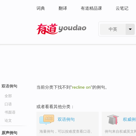
词典
翻译
有道精品课
云笔记
中英
有道 - 网易旗下搜索
双语例句
当前分类下找不到"
recline on
"的例句。
全部
口语
或者看看其他分类：
书面语
双语例句
权威例
论文
海量例句，可以按难度查看口语、
例句来自权威英文
原声例句