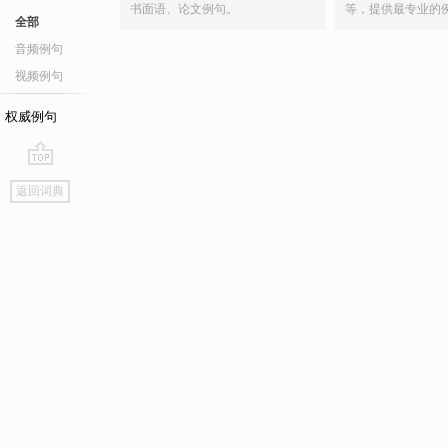
书面语、论文例句。
等，提供最专业的
全部
音频例句
视频例句
权威例句
go
返回词典
top