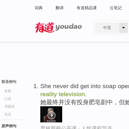
词典
翻译
有道精品课
云笔记
中英
有道 - 网易旗下搜索
双语例句
She never did get into soap ope
全部
reality
television
.
口语
她最终并没有投身肥皂剧中，但
书面语
论文
原声例句
普林斯顿公开课 - 人性课程节选