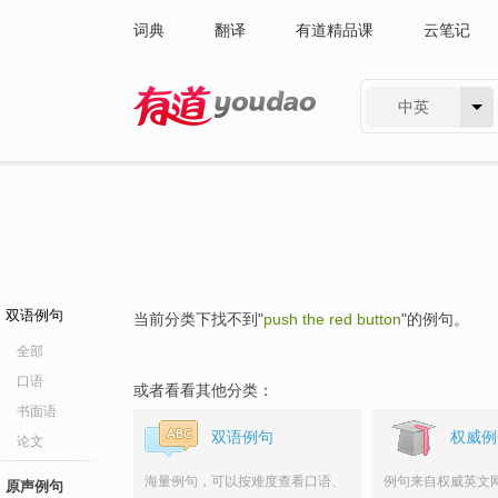
词典
翻译
有道精品课
云笔记
中英
有道 - 网易旗下搜索
双语例句
当前分类下找不到"
push the red button
"的例句。
全部
口语
或者看看其他分类：
书面语
双语例句
权威例
论文
海量例句，可以按难度查看口语、
例句来自权威英文
原声例句