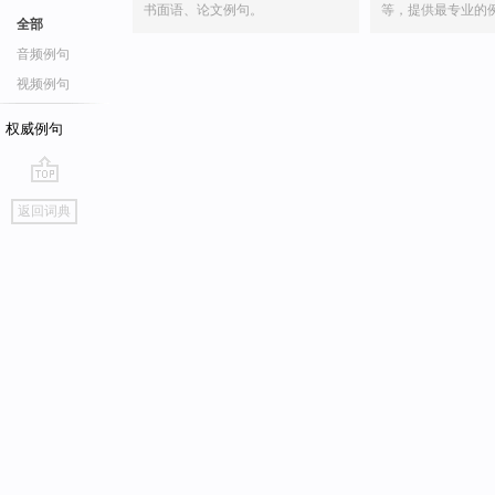
书面语、论文例句。
等，提供最专业的
全部
音频例句
视频例句
权威例句
go
返回词典
top