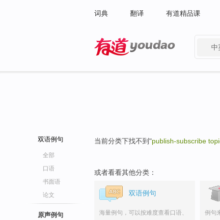
词典
翻译
有道精品课
中
有道 - 网易旗下搜索
双语例句
当前分类下找不到"
publish-subscribe top
全部
口语
或者看看其他分类：
书面语
双语例句
论文
海量例句，可以按难度查看口语、
例句
原声例句