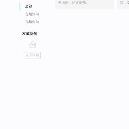
书面语、论文例句。
等，
全部
音频例句
视频例句
权威例句
go
返回词典
top