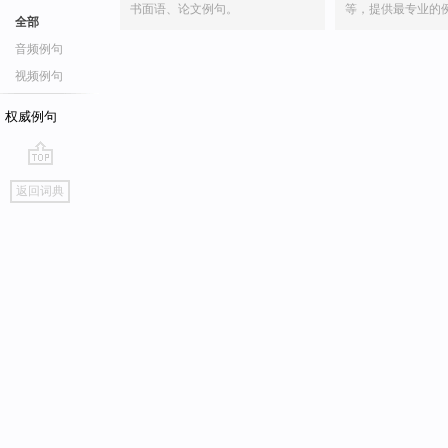
书面语、论文例句。
等，提供最专业的
全部
音频例句
视频例句
权威例句
go
返回词典
top