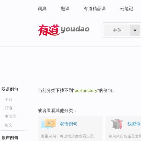
词典
翻译
有道精品课
云笔记
中英
有道 - 网易旗下搜索
双语例句
当前分类下找不到"
perfunctory
"的例句。
全部
口语
或者看看其他分类：
书面语
双语例句
权威例
论文
海量例句，可以按难度查看口语、
例句来自权威英文
原声例句