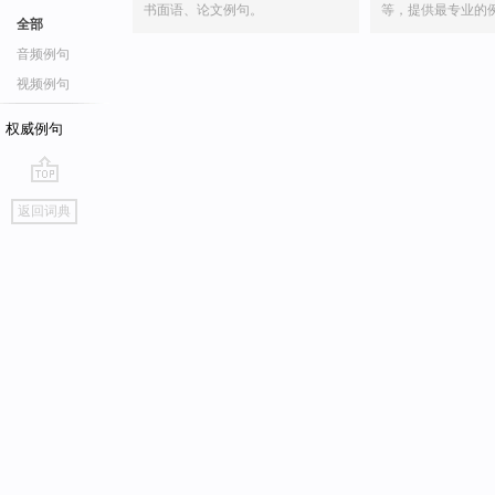
书面语、论文例句。
等，提供最专业的
全部
音频例句
视频例句
权威例句
go
返回词典
top