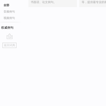
书面语、论文例句。
等，提供最专业的
全部
音频例句
视频例句
权威例句
go
返回词典
top