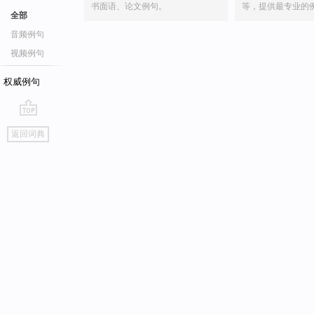
书面语、论文例句。
等，提供最专业的
全部
音频例句
视频例句
权威例句
go
返回词典
top