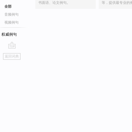
书面语、论文例句。
等，提供最专业的
全部
音频例句
视频例句
权威例句
go
返回词典
top