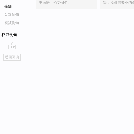
书面语、论文例句。
等，提供最专业的
全部
音频例句
视频例句
权威例句
go
返回词典
top