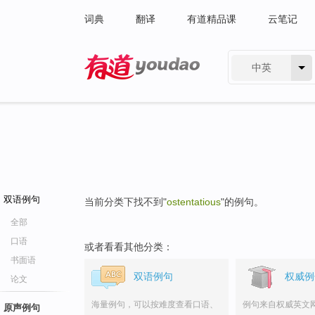
词典
翻译
有道精品课
云笔记
中英
有道 - 网易旗下搜索
双语例句
当前分类下找不到"
ostentatious
"的例句。
全部
口语
或者看看其他分类：
书面语
双语例句
权威例
论文
海量例句，可以按难度查看口语、
例句来自权威英文
原声例句