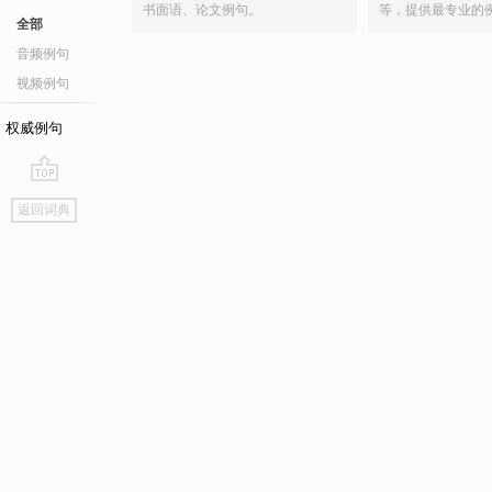
书面语、论文例句。
等，提供最专业的
全部
音频例句
视频例句
权威例句
go
返回词典
top