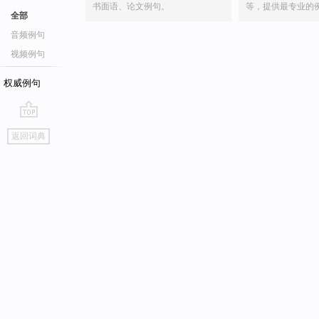
书面语、论文例句。
等，提供最专业的
全部
音频例句
视频例句
权威例句
go
返回词典
top