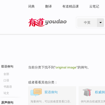
词典
翻译
有道精品课
云笔记
中英
有道 - 网易旗下搜索
双语例句
当前分类下找不到"
original image
"的例句。
全部
口语
或者看看其他分类：
书面语
双语例句
权威例
论文
海量例句，可以按难度查看口语、
例句来自权威英文
原声例句