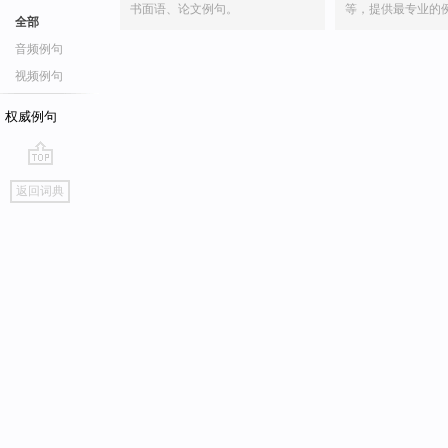
书面语、论文例句。
等，提供最专业的
全部
音频例句
视频例句
权威例句
go
返回词典
top