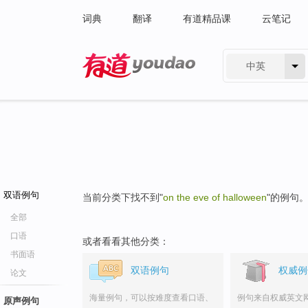
词典
翻译
有道精品课
云笔记
中英
有道 - 网易旗下搜索
双语例句
当前分类下找不到"
on the eve of halloween
"的例句
全部
口语
或者看看其他分类：
书面语
双语例句
权威例
论文
海量例句，可以按难度查看口语、
例句来自权威英文
原声例句