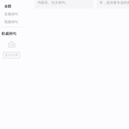
书面语、论文例句。
等，提供最专业的
全部
音频例句
视频例句
权威例句
go
返回词典
top