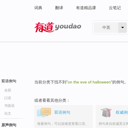
词典
翻译
有道精品课
云笔记
中英
有道 - 网易旗下搜索
双语例句
当前分类下找不到"
on the eve of halloween
"的例句
全部
口语
或者看看其他分类：
书面语
双语例句
权威例
论文
海量例句，可以按难度查看口语、
例句来自权威英文
原声例句