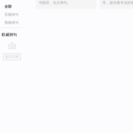
书面语、论文例句。
等，提供最专业的
全部
音频例句
视频例句
权威例句
go
返回词典
top