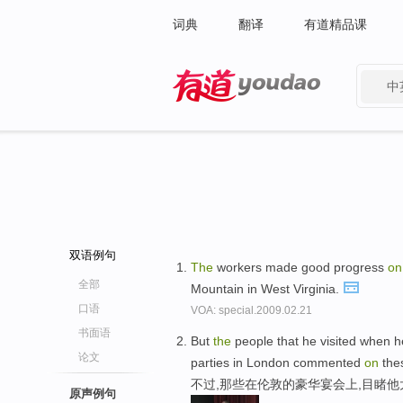
词典
翻译
有道精品课
中
有道 - 网易旗下搜索
双语例句
The
workers made good progress
o
全部
Mountain in West Virginia.
口语
VOA: special.2009.02.21
书面语
But
the
people that he visited when h
论文
parties in London commented
on
the
不过,那些在伦敦的豪华宴会上,目睹
原声例句