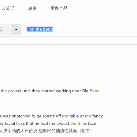
云笔记
惠惠
更多产品
英
n
the
project until they started working near Big
Bend
e was snatching huge roasts off
the
table at
the
fancy
se facial ticks that he had that would
bend
his face.
他大快朵颐的人评价说,他脸部的抽搐使其面目扭曲