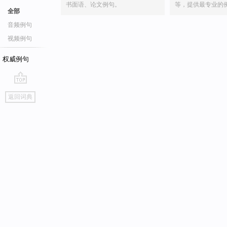
书面语、论文例句。
等，提供最专业的
全部
音频例句
视频例句
权威例句
go
返回词典
top