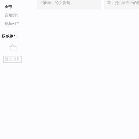
书面语、论文例句。
等，提供最专业的
全部
音频例句
视频例句
权威例句
go
返回词典
top