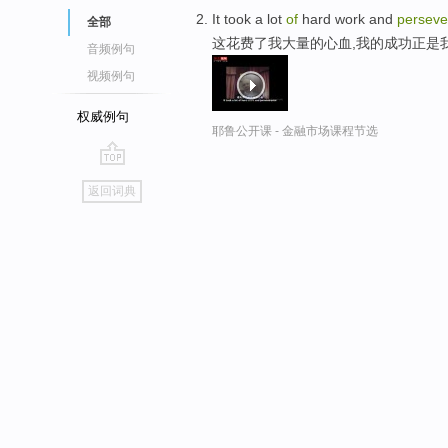
It took a lot
of
hard work and
perseve
全部
这花费了我大量的心血,我的成功正是
音频例句
视频例句
权威例句
耶鲁公开课 - 金融市场课程节选
go
返回词典
top