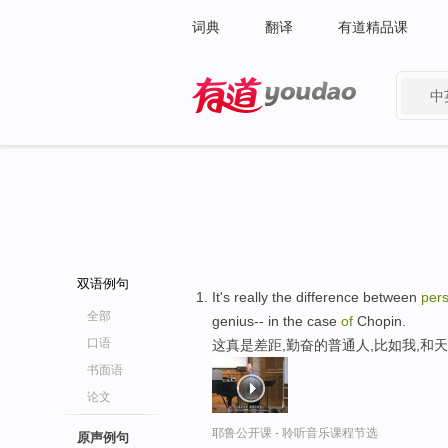
词典
翻译
有道精品课
中
有道 - 网易旗下搜索
双语例句
It's really the difference between
per
全部
genius-- in the case
of
Chopin.
口语
这真是差距,勤奋的普通人,比如我,和
书面语
论文
耶鲁公开课 - 聆听音乐课程节选
原声例句