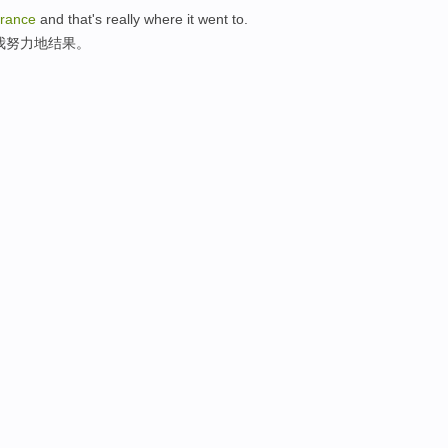
rance
and that's really where it went to.
我努力地结果。