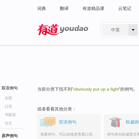
词典
翻译
有道精品课
云笔记
中英
有道 - 网易旗下搜索
双语例句
当前分类下找不到"
obviously put up a fight
"的例句。
全部
口语
或者看看其他分类：
书面语
双语例句
权威例
论文
海量例句，可以按难度查看口语、
例句来自权威英文
原声例句