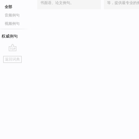
书面语、论文例句。
等，提供最专业的
全部
音频例句
视频例句
权威例句
go
返回词典
top