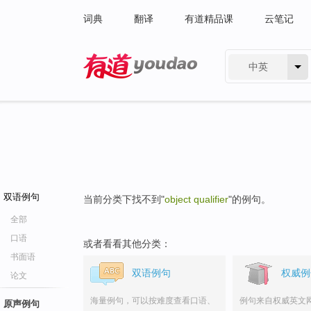
词典
翻译
有道精品课
云笔记
中英
有道 - 网易旗下搜索
双语例句
当前分类下找不到"
object qualifier
"的例句。
全部
口语
或者看看其他分类：
书面语
双语例句
权威例
论文
海量例句，可以按难度查看口语、
例句来自权威英文
原声例句