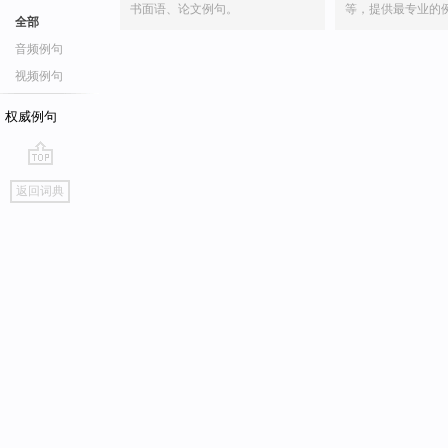
书面语、论文例句。
等，提供最专业的
全部
音频例句
视频例句
权威例句
go
返回词典
top